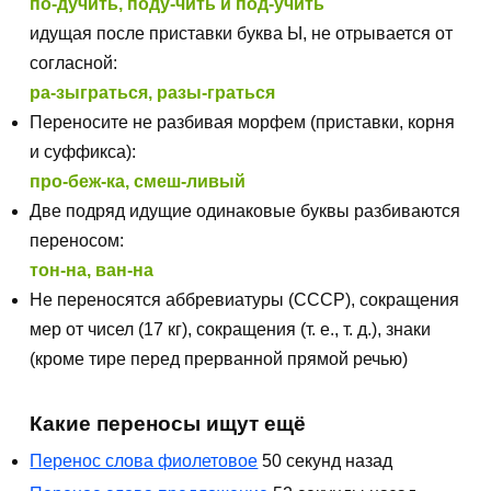
по-дучить, поду-чить и под-учить
идущая после приставки буква Ы, не отрывается от
согласной:
ра-зыграться, разы-граться
Переносите не разбивая морфем (приставки, корня
и суффикса):
про-беж-ка, смеш-ливый
Две подряд идущие одинаковые буквы разбиваются
переносом:
тон-на, ван-на
Не переносятся аббревиатуры (СССР), сокращения
мер от чисел (17 кг), сокращения (т. е., т. д.), знаки
(кроме тире перед прерванной прямой речью)
Какие переносы ищут ещё
Перенос слова фиолетовое
50 секунд назад