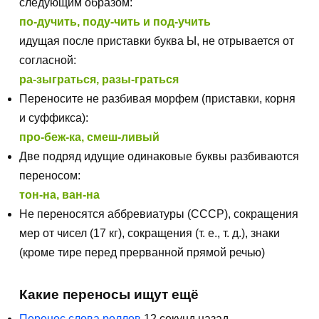
следующим образом:
по-дучить, поду-чить и под-учить
идущая после приставки буква Ы, не отрывается от
согласной:
ра-зыграться, разы-граться
Переносите не разбивая морфем (приставки, корня
и суффикса):
про-беж-ка, смеш-ливый
Две подряд идущие одинаковые буквы разбиваются
переносом:
тон-на, ван-на
Не переносятся аббревиатуры (СССР), сокращения
мер от чисел (17 кг), сокращения (т. е., т. д.), знаки
(кроме тире перед прерванной прямой речью)
Какие переносы ищут ещё
Перенос слова роллов
12 секунд назад