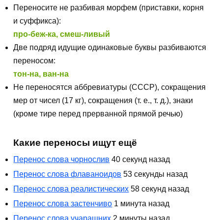
Переносите не разбивая морфем (приставки, корня
и суффикса):
про-беж-ка, смеш-ливый
Две подряд идущие одинаковые буквы разбиваются
переносом:
тон-на, ван-на
Не переносятся аббревиатуры (СССР), сокращения
мер от чисел (17 кг), сокращения (т. е., т. д.), знаки
(кроме тире перед прерванной прямой речью)
Какие переносы ищут ещё
Перенос слова чорнослив
40 секунд назад
Перенос слова флаваноидов
53 секунды назад
Перенос слова реалистических
58 секунд назад
Перенос слова застенчиво
1 минута назад
Перенос слова учарашних
2 минуты назад